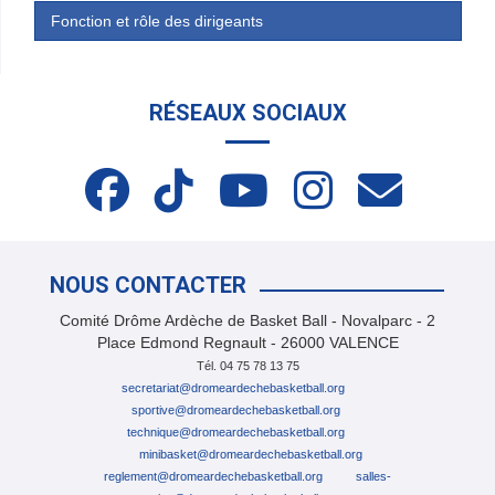
Fonction et rôle des dirigeants
RÉSEAUX SOCIAUX
NOUS CONTACTER
Comité Drôme Ardèche de Basket Ball - Novalparc - 2
Place Edmond Regnault - 26000 VALENCE
Tél. 04 75 78 13 75
secretariat@dromeardechebasketball.org
sportive@dromeardechebasketball.org
tech
nique@dromeardechebasketball.org
minibasket@dromeardechebasketball.org
reglement@dromeardechebasketball.org
salles-