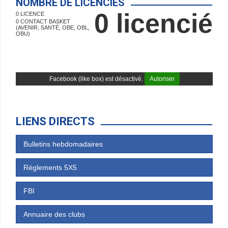
NOMBRE DE LICENCIÉS
0 licencié
0 LICENCE
0 CONTACT BASKET
(AVENIR, SANTÉ, OBE, OBL,
OBU)
Facebook (like box) est désactivé.
Autoriser
LIENS DIRECTS
Bulletins hebdomadaires
Réglements 5X5
FBI
Annuaire des clubs