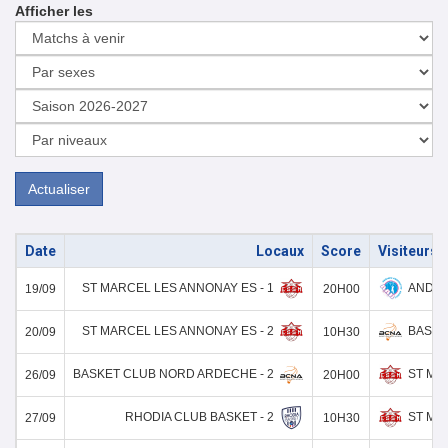
Afficher les
Actualiser
Date
Locaux
Score
Visiteurs
ST MARCEL LES ANNONAY ES - 1
ANDAN
19/09
20H00
ST MARCEL LES ANNONAY ES - 2
BASKE
20/09
10H30
BASKET CLUB NORD ARDECHE - 2
ST MA
26/09
20H00
RHODIA CLUB BASKET - 2
ST MA
27/09
10H30