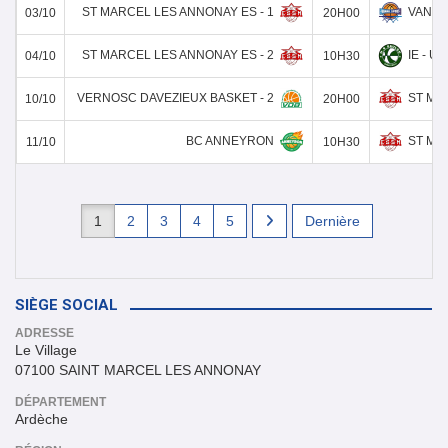
ST MARCEL LES ANNONAY ES - 1
VANAU
03/10
20H00
ST MARCEL LES ANNONAY ES - 2
IE - U
04/10
10H30
VERNOSC DAVEZIEUX BASKET - 2
ST MA
10/10
20H00
BC ANNEYRON
ST MA
11/10
10H30
1
2
3
4
5
Dernière
SIÈGE SOCIAL
ADRESSE
Le Village
07100 SAINT MARCEL LES ANNONAY
DÉPARTEMENT
Ardèche