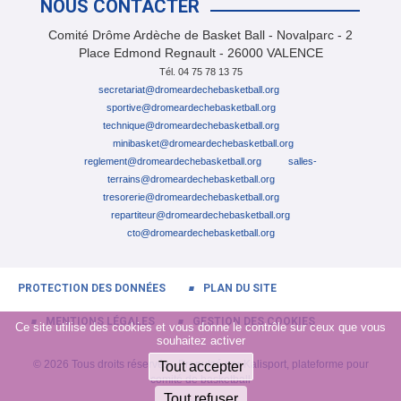
NOUS CONTACTER
Comité Drôme Ardèche de Basket Ball - Novalparc - 2
Place Edmond Regnault - 26000 VALENCE
Tél. 04 75 78 13 75
secretariat@dromeardechebasketball.org
sportive@dromeardechebasketball.org
tech
nique@dromeardechebasketball.org
minibasket@dromeardechebasketball.org
reglement@dromeardechebasketball.org
salles-
terrains@dromeardechebasketball.org
tresorerie@dromeardechebasketball.org
repartiteur@dromeardechebasketball.org
cto@dromeardechebasketball.org
PROTECTION DES DONNÉES
PLAN DU SITE
MENTIONS LÉGALES
GESTION DES COOKIES
Ce site utilise des cookies et vous donne le contrôle sur ceux que vous
souhaitez activer
© 2026 Tous droits réservés - Propulsé par
Kalisport, plateforme pour
Tout accepter
comité de basketball
Tout refuser