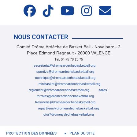
NOUS CONTACTER
Comité Drôme Ardèche de Basket Ball - Novalparc - 2
Place Edmond Regnault - 26000 VALENCE
Tél. 04 75 78 13 75
secretariat@dromeardechebasketball.org
sportive@dromeardechebasketball.org
tech
nique@dromeardechebasketball.org
minibasket@dromeardechebasketball.org
reglement@dromeardechebasketball.org
salles-
terrains@dromeardechebasketball.org
tresorerie@dromeardechebasketball.org
repartiteur@dromeardechebasketball.org
cto@dromeardechebasketball.org
PROTECTION DES DONNÉES
PLAN DU SITE