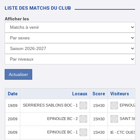
LISTE DES MATCHS DU CLUB
Afficher les
Actualiser
Date
Locaux
Score
Visiteurs
SERRIERES SABLONS BOC - 1
EPINOUZE 
19/09
15H30
EPINOUZE BC - 2
SAINT SOR
20/09
15H30
EPINOUZE BC - 1
26/09
15H30
IE - CTC OUES