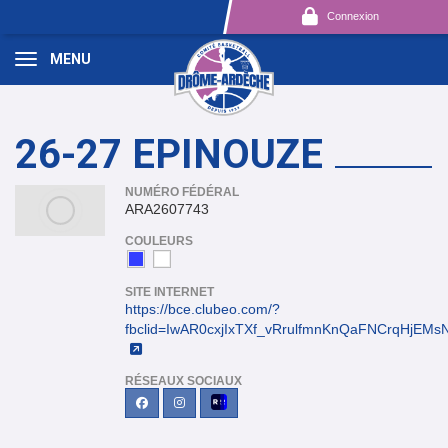
Panneau de gestion des cookies
Connexion
MENU
26-27 EPINOUZE
NUMÉRO FÉDÉRAL
ARA2607743
COULEURS
SITE INTERNET
https://bce.clubeo.com/?
fbclid=IwAR0cxjIxTXf_vRrulfmnKnQaFNCrqHj
RÉSEAUX SOCIAUX