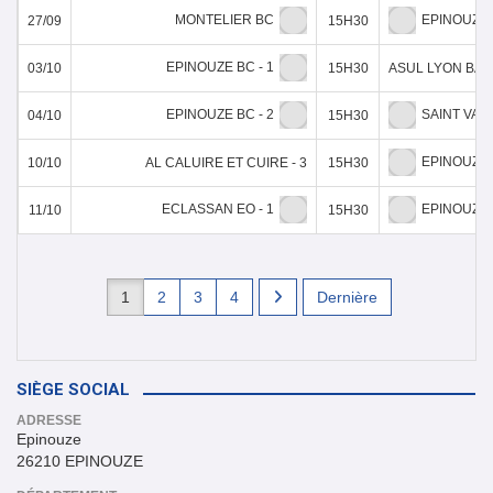
MONTELIER BC
EPINOUZE 
27/09
15H30
EPINOUZE BC - 1
03/10
15H30
ASUL LYON BASK
EPINOUZE BC - 2
SAINT VAL
04/10
15H30
EPINOUZE 
10/10
AL CALUIRE ET CUIRE - 3
15H30
ECLASSAN EO - 1
EPINOUZE 
11/10
15H30
1
2
3
4
Dernière
SIÈGE SOCIAL
ADRESSE
Epinouze
26210 EPINOUZE